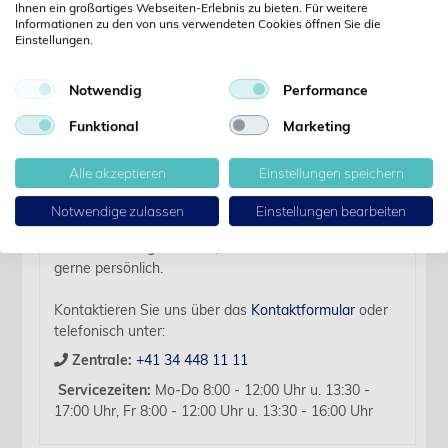
Ihnen ein großartiges Webseiten-Erlebnis zu bieten. Für weitere
Details
Informationen zu den von uns verwendeten Cookies öffnen Sie die
Einstellungen.
Artikelbezeichnung:
Notwendig
Performance
Mila Short Term Catheter 16G x 7.5cm (3in)
Fenestrated
Funktional
Marketing
Verfallsdatum:
2029-04-30
Alle akzeptieren
Einstellungen speichern
Für diesen Artikel liegen zurzeit keine weiteren
Notwendige zulassen
Einstellungen bearbeiten
Produktinformationen vor.
Sollten Sie Fragen haben, beraten wir Sie hierzu
gerne persönlich.
Kontaktieren Sie uns über das
Kontaktformular
oder
telefonisch unter:
Zentrale:
+41 34 448 11 11
Servicezeiten:
Mo-Do 8:00 - 12:00 Uhr u. 13:30 -
17:00 Uhr, Fr 8:00 - 12:00 Uhr u. 13:30 - 16:00 Uhr