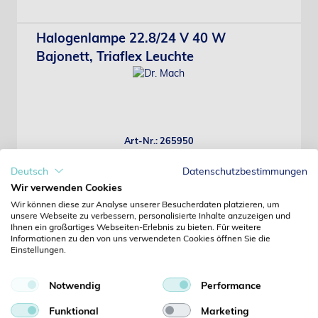
Halogenlampe 22.8/24 V 40 W
Bajonett, Triaflex Leuchte
Art-Nr.: 265950
Dr. Mach
Preis erst nach Anmeldung sichtbar
Deutsch
Datenschutzbestimmungen
Wir verwenden Cookies
Wir können diese zur Analyse unserer Besucherdaten platzieren, um
unsere Webseite zu verbessern, personalisierte Inhalte anzuzeigen und
Halogenlampe 22.8/24 V 40 W
Ihnen ein großartiges Webseiten-Erlebnis zu bieten. Für weitere
Informationen zu den von uns verwendeten Cookies öffnen Sie die
Stiftsockel, Triaflex Leuchte
Einstellungen.
Notwendig
Performance
Funktional
Marketing