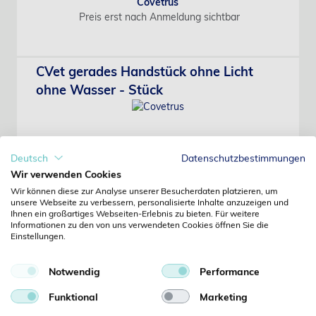
Covetrus
Preis erst nach Anmeldung sichtbar
CVet gerades Handstück ohne Licht
ohne Wasser - Stück
Deutsch
Datenschutzbestimmungen
Art-Nr.: 2801576
Wir verwenden Cookies
Covetrus
Wir können diese zur Analyse unserer Besucherdaten platzieren, um
Preis erst nach Anmeldung sichtbar
unsere Webseite zu verbessern, personalisierte Inhalte anzuzeigen und
Ihnen ein großartiges Webseiten-Erlebnis zu bieten. Für weitere
Informationen zu den von uns verwendeten Cookies öffnen Sie die
Einstellungen.
CVet Ölspray 500 ml
Notwendig
Performance
Funktional
Marketing