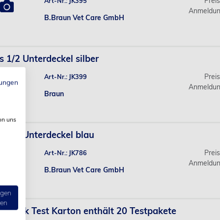
Prei
Art-Nr.: JK395
Anmeldun
B.Braun Vet Care GmbH
s 1/2 Unterdeckel silber
Prei
Art-Nr.: JK399
ungen
Anmeldun
Braun
on uns
s 3/4 Unterdeckel blau
Prei
Art-Nr.: JK786
Anmeldun
B.Braun Vet Care GmbH
ngen
ten
e Dick Test Karton enthält 20 Testpakete