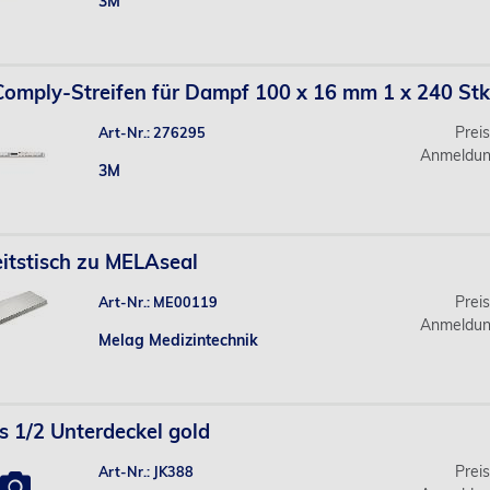
3M
omply-Streifen für Dampf 100 x 16 mm 1 x 240 St
Prei
Art-Nr.: 276295
Anmeldun
3M
itstisch zu MELAseal
Prei
Art-Nr.: ME00119
Anmeldun
Melag Medizintechnik
s 1/2 Unterdeckel gold
Prei
Art-Nr.: JK388