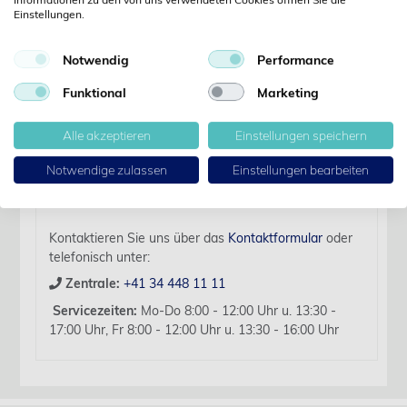
Details
Einstellungen.
Notwendig
Performance
Artikelbezeichnung:
Diamant Bohrer Kugel B 010 D1.2 L: 19 mm für FG 5
Funktional
Marketing
Stk
Alle akzeptieren
Einstellungen speichern
Für diesen Artikel liegen zurzeit keine weiteren
Produktinformationen vor.
Notwendige zulassen
Einstellungen bearbeiten
Sollten Sie Fragen haben, beraten wir Sie hierzu
gerne persönlich.
Kontaktieren Sie uns über das
Kontaktformular
oder
telefonisch unter:
Zentrale:
+41 34 448 11 11
Servicezeiten:
Mo-Do 8:00 - 12:00 Uhr u. 13:30 -
17:00 Uhr, Fr 8:00 - 12:00 Uhr u. 13:30 - 16:00 Uhr