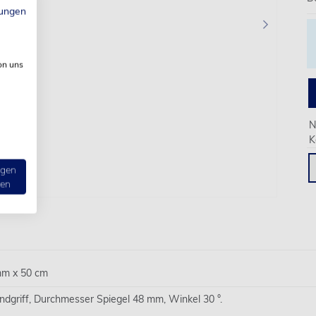
ungen
›
on uns
N
K
ngen
ten
mm x 50 cm
dgriff, Durchmesser Spiegel 48 mm, Winkel 30 °.