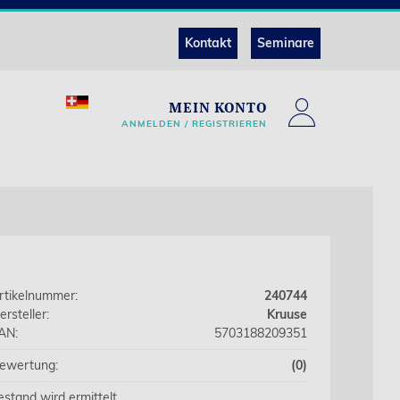
Kontakt
Seminare
MEIN KONTO
ANMELDEN / REGISTRIEREN
rtikelnummer:
240744
ersteller:
Kruuse
AN:
5703188209351
ewertung:
(0)
estand wird ermittelt