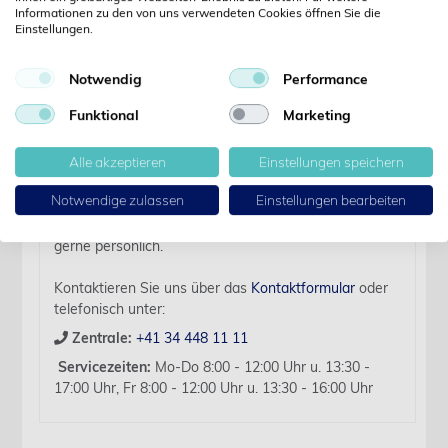
Informationen zu den von uns verwendeten Cookies öffnen Sie die
Einstellungen.
Details
Notwendig
Performance
Funktional
Marketing
Artikelbezeichnung:
EQUIVET Uterus-Biopsiezange 62 cm, Stk.
Alle akzeptieren
Einstellungen speichern
Für diesen Artikel liegen zurzeit keine weiteren
Notwendige zulassen
Einstellungen bearbeiten
Produktinformationen vor.
Sollten Sie Fragen haben, beraten wir Sie hierzu
gerne persönlich.
Kontaktieren Sie uns über das
Kontaktformular
oder
telefonisch unter:
Zentrale:
+41 34 448 11 11
Servicezeiten:
Mo-Do 8:00 - 12:00 Uhr u. 13:30 -
17:00 Uhr, Fr 8:00 - 12:00 Uhr u. 13:30 - 16:00 Uhr