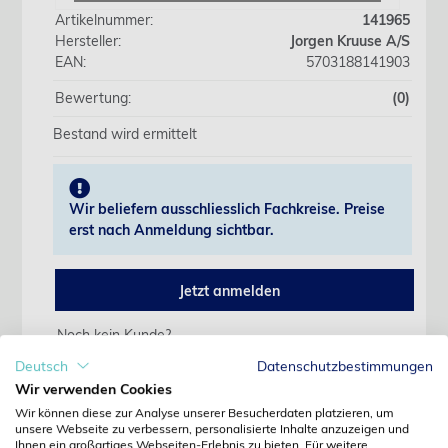
Artikelnummer:
141965
Hersteller:
Jorgen Kruuse A/S
EAN:
5703188141903
Bewertung:
(0)
Bestand wird ermittelt
Wir beliefern ausschliesslich Fachkreise. Preise
erst nach Anmeldung sichtbar.
Jetzt anmelden
Noch kein Kunde?
Jetzt registrieren
Deutsch
Datenschutzbestimmungen
Kennwort vergessen?
Wir verwenden Cookies
Kennwort anfordern
Wir können diese zur Analyse unserer Besucherdaten platzieren, um
unsere Webseite zu verbessern, personalisierte Inhalte anzuzeigen und
Produktdetails
Ihnen ein großartiges Webseiten-Erlebnis zu bieten. Für weitere