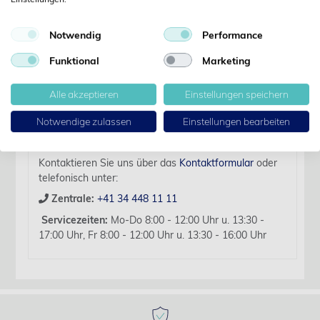
Details
Notwendig
Performance
Artikelbezeichnung:
Ersatzteilset zu Veta 5
Funktional
Marketing
Für diesen Artikel liegen zurzeit keine weiteren
Alle akzeptieren
Einstellungen speichern
Produktinformationen vor.
Sollten Sie Fragen haben, beraten wir Sie hierzu
Notwendige zulassen
Einstellungen bearbeiten
gerne persönlich.
Kontaktieren Sie uns über das
Kontaktformular
oder
telefonisch unter:
Zentrale:
+41 34 448 11 11
Servicezeiten:
Mo-Do 8:00 - 12:00 Uhr u. 13:30 -
17:00 Uhr, Fr 8:00 - 12:00 Uhr u. 13:30 - 16:00 Uhr