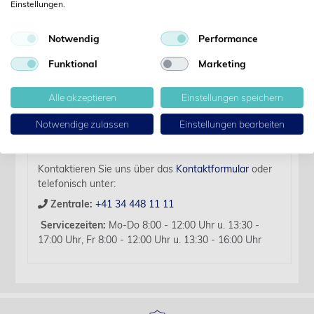
Einstellungen.
Details
Notwendig
Performance
Artikelbezeichnung:
Funktional
Marketing
Hohlmeisselz. n/Luer gebogen 17cm
Für diesen Artikel liegen zurzeit keine weiteren
Alle akzeptieren
Einstellungen speichern
Produktinformationen vor.
Notwendige zulassen
Einstellungen bearbeiten
Sollten Sie Fragen haben, beraten wir Sie hierzu
gerne persönlich.
Kontaktieren Sie uns über das
Kontaktformular
oder
telefonisch unter:
Zentrale:
+41 34 448 11 11
Servicezeiten:
Mo-Do 8:00 - 12:00 Uhr u. 13:30 -
17:00 Uhr, Fr 8:00 - 12:00 Uhr u. 13:30 - 16:00 Uhr