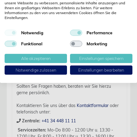
unsere Webseite zu verbessern, personalisierte Inhalte anzuzeigen und
Ihnen ein großartiges Webseiten-Erlebnis zu bieten. Für weitere
Informationen zu den von uns verwendeten Cookies öffnen Sie die
Einstellungen.
Details
Notwendig
Performance
Artikelbezeichnung:
Funktional
Marketing
KR Monofast,USP 4-0,45cm 13 mm 3/8 K, RC, 12 Stk
Verfallsdatum:
Alle akzeptieren
Einstellungen speichern
2027-11-03
Notwendige zulassen
Einstellungen bearbeiten
Für diesen Artikel liegen zurzeit keine weiteren
Produktinformationen vor.
Sollten Sie Fragen haben, beraten wir Sie hierzu
gerne persönlich.
Kontaktieren Sie uns über das
Kontaktformular
oder
telefonisch unter:
Zentrale:
+41 34 448 11 11
Servicezeiten:
Mo-Do 8:00 - 12:00 Uhr u. 13:30 -
17:00 Uhr, Fr 8:00 - 12:00 Uhr u. 13:30 - 16:00 Uhr