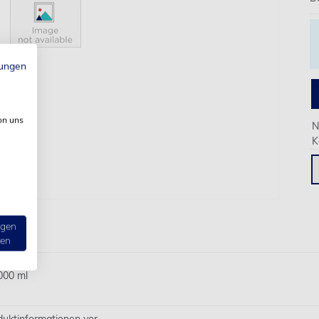
ungen
on uns
N
K
ngen
ten
000 ml
oduktinformationen vor.