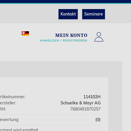
Kontakt
Seminare
MEIN KONTO
ANMELDEN / REGISTRIEREN
rtikelnummer:
114102H
ersteller:
Schuelke & Mayr AG
AN:
7680491870257
ewertung:
(0)
estand wird ermittelt