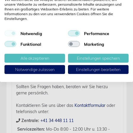
unsere Webseite zu verbessern, personalisierte Inhalte anzuzeigen und
Kennwort anfordern
Ihnen ein großartiges Webseiten-Erlebnis zu bieten. Für weitere
Informationen zu den von uns verwendeten Cookies öffnen Sie die
Produktdetails
Einstellungen.
Notwendig
Performance
Details
Funktional
Marketing
Artikelbezeichnung:
Alle akzeptieren
Einstellungen speichern
Scherkopf 30 0.5 mm zu Schermaschine Saphir/Oster
Notwendige zulassen
Einstellungen bearbeiten
Für diesen Artikel liegen zurzeit keine weiteren
Produktinformationen vor.
Sollten Sie Fragen haben, beraten wir Sie hierzu
gerne persönlich.
Kontaktieren Sie uns über das
Kontaktformular
oder
telefonisch unter:
Zentrale:
+41 34 448 11 11
Servicezeiten:
Mo-Do 8:00 - 12:00 Uhr u. 13:30 -