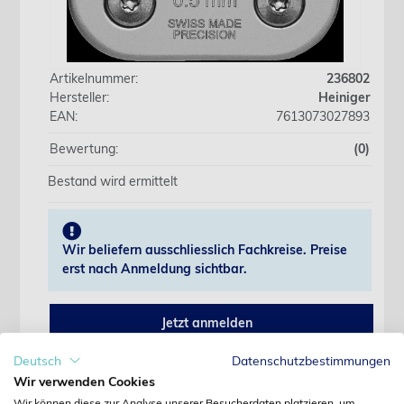
Artikelnummer:
236802
Hersteller:
Heiniger
EAN:
7613073027893
Bewertung:
(0)
Bestand wird ermittelt
Wir beliefern ausschliesslich Fachkreise. Preise
erst nach Anmeldung sichtbar.
Jetzt anmelden
Deutsch
Datenschutzbestimmungen
Noch kein Kunde?
Wir verwenden Cookies
Jetzt registrieren
Kennwort vergessen?
Wir können diese zur Analyse unserer Besucherdaten platzieren, um