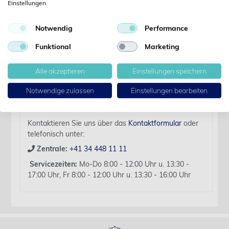
Einstellungen.
Details
Notwendig
Performance
Artikelbezeichnung:
Funktional
Marketing
Ambu-Beutel X-small bis 7.3 kg
Für diesen Artikel liegen zurzeit keine weiteren
Alle akzeptieren
Einstellungen speichern
Produktinformationen vor.
Notwendige zulassen
Einstellungen bearbeiten
Sollten Sie Fragen haben, beraten wir Sie hierzu
gerne persönlich.
Kontaktieren Sie uns über das
Kontaktformular
oder
telefonisch unter:
Zentrale:
+41 34 448 11 11
Servicezeiten:
Mo-Do 8:00 - 12:00 Uhr u. 13:30 -
17:00 Uhr, Fr 8:00 - 12:00 Uhr u. 13:30 - 16:00 Uhr