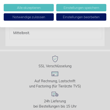
Details
Alle akzeptieren
Einstellungen speichern
Notwendige zulassen
Einstellungen bearbeiten
Artikelbezeichnung:
Anat. Pinzette gerade 16cm mittelbreit
Mittelbreit.
SSL Verschlüsselung
Auf Rechnung, Lastschrift
und Factoring (für Tierärzte TVS)
24h Lieferung
bei Bestellungen bis 15 Uhr