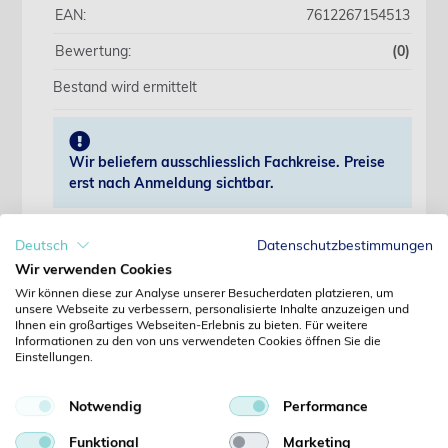
EAN:
7612267154513
Bewertung:
(0)
Bestand wird ermittelt
Wir beliefern ausschliesslich Fachkreise. Preise
erst nach Anmeldung sichtbar.
Jetzt anmelden
Deutsch
Datenschutzbestimmungen
Wir verwenden Cookies
Noch kein Kunde?
Wir können diese zur Analyse unserer Besucherdaten platzieren, um
Jetzt registrieren
unsere Webseite zu verbessern, personalisierte Inhalte anzuzeigen und
Ihnen ein großartiges Webseiten-Erlebnis zu bieten. Für weitere
Kennwort vergessen?
Informationen zu den von uns verwendeten Cookies öffnen Sie die
Kennwort anfordern
Einstellungen.
Produktdetails
Notwendig
Performance
Funktional
Marketing