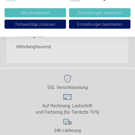
Details
Alle akzeptieren
Einstellungen speichern
Artikelbezeichnung:
Notwendige zulassen
Einstellungen bearbeiten
Atra. Arterienklemme gerade 14cm, n/Crile,
mittellangfass.
Mittellangfassend.
SSL Verschlüsselung
Auf Rechnung, Lastschrift
und Factoring (für Tierärzte TVS)
24h Lieferung