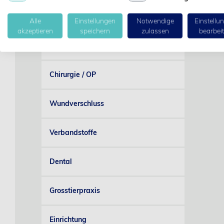
Hygiene
Alle
Einstellungen
Notwendige
Einstellu
akzeptieren
speichern
zulassen
bearbei
Narkose / Monitoring
Chirurgie / OP
Wundverschluss
Verbandstoffe
Dental
Grosstierpraxis
Einrichtung