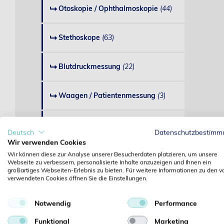
Otoskopie / Ophthalmoskopie
(44)
Stethoskope
(63)
Blutdruckmessung
(22)
Waagen / Patientenmessung
(3)
Patientencheck
(11)
Deutsch
Datenschutzbestimm
Wir verwenden Cookies
Diagnostik divers
(36)
Wir können diese zur Analyse unserer Besucherdaten platzieren, um unsere
Webseite zu verbessern, personalisierte Inhalte anzuzeigen und Ihnen ein
großartiges Webseiten-Erlebnis zu bieten. Für weitere Informationen zu den v
verwendeten Cookies öffnen Sie die Einstellungen.
Labor- und Praxisbedarf
Notwendig
Performance
Injektion / Infusion
Funktional
Marketing