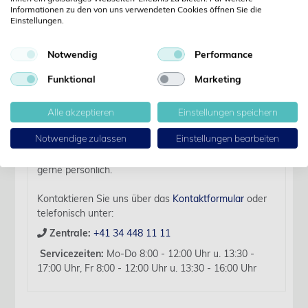
Informationen zu den von uns verwendeten Cookies öffnen Sie die
Details
Einstellungen.
Artikelbezeichnung:
Notwendig
Performance
Braunol Lös Fl 1000 ml 1 Stück (Varioflasche)
Funktional
Marketing
Verfallsdatum:
2027-08-31
Alle akzeptieren
Einstellungen speichern
Für diesen Artikel liegen zurzeit keine weiteren
Notwendige zulassen
Einstellungen bearbeiten
Produktinformationen vor.
Sollten Sie Fragen haben, beraten wir Sie hierzu
gerne persönlich.
Kontaktieren Sie uns über das
Kontaktformular
oder
telefonisch unter:
Zentrale:
+41 34 448 11 11
Servicezeiten:
Mo-Do 8:00 - 12:00 Uhr u. 13:30 -
17:00 Uhr, Fr 8:00 - 12:00 Uhr u. 13:30 - 16:00 Uhr