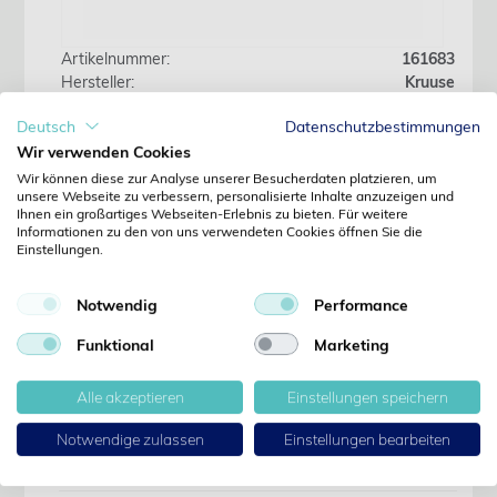
Artikelnummer:
161683
Hersteller:
Kruuse
EAN:
5703188332707
Deutsch
Datenschutzbestimmungen
Bewertung:
(0)
Wir verwenden Cookies
Wir können diese zur Analyse unserer Besucherdaten platzieren, um
Bestand wird ermittelt
unsere Webseite zu verbessern, personalisierte Inhalte anzuzeigen und
Ihnen ein großartiges Webseiten-Erlebnis zu bieten. Für weitere
Informationen zu den von uns verwendeten Cookies öffnen Sie die
Einstellungen.
Wir beliefern ausschliesslich Fachkreise. Preise
erst nach Anmeldung sichtbar.
Notwendig
Performance
Funktional
Marketing
Jetzt anmelden
Alle akzeptieren
Einstellungen speichern
Noch kein Kunde?
Jetzt registrieren
Notwendige zulassen
Einstellungen bearbeiten
Kennwort vergessen?
Kennwort anfordern