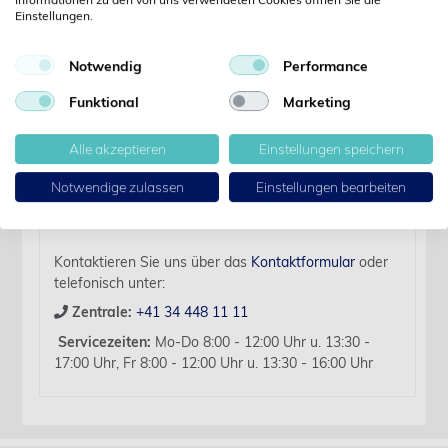
Details
Einstellungen.
Notwendig
Performance
Artikelbezeichnung:
C31 Bohrer Hartmetall 010 D2.35 L: 44.5 mm für HP
Funktional
Marketing
5 Stk
Alle akzeptieren
Einstellungen speichern
Für diesen Artikel liegen zurzeit keine weiteren
Produktinformationen vor.
Notwendige zulassen
Einstellungen bearbeiten
Sollten Sie Fragen haben, beraten wir Sie hierzu
gerne persönlich.
Kontaktieren Sie uns über das
Kontaktformular
oder
telefonisch unter:
Zentrale:
+41 34 448 11 11
Servicezeiten:
Mo-Do 8:00 - 12:00 Uhr u. 13:30 -
17:00 Uhr, Fr 8:00 - 12:00 Uhr u. 13:30 - 16:00 Uhr