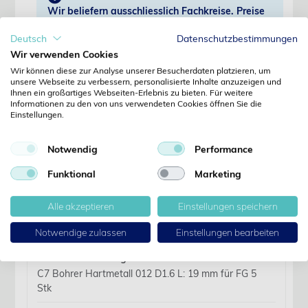
Wir beliefern ausschliesslich Fachkreise. Preise
erst nach Anmeldung sichtbar.
Deutsch
Datenschutzbestimmungen
Wir verwenden Cookies
Jetzt anmelden
Wir können diese zur Analyse unserer Besucherdaten platzieren, um
unsere Webseite zu verbessern, personalisierte Inhalte anzuzeigen und
Ihnen ein großartiges Webseiten-Erlebnis zu bieten. Für weitere
Noch kein Kunde?
Informationen zu den von uns verwendeten Cookies öffnen Sie die
Jetzt registrieren
Einstellungen.
Kennwort vergessen?
Kennwort anfordern
Notwendig
Performance
Produktdetails
Funktional
Marketing
Alle akzeptieren
Einstellungen speichern
Details
Notwendige zulassen
Einstellungen bearbeiten
Artikelbezeichnung:
C7 Bohrer Hartmetall 012 D1.6 L: 19 mm für FG 5
Stk