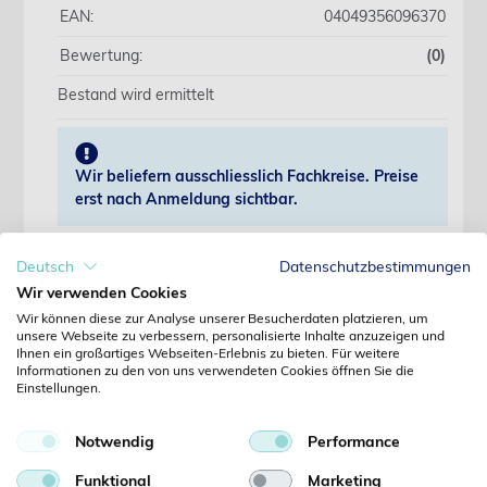
EAN:
04049356096370
Bewertung:
(0)
Bestand wird ermittelt
Wir beliefern ausschliesslich Fachkreise. Preise
erst nach Anmeldung sichtbar.
Jetzt anmelden
Deutsch
Datenschutzbestimmungen
Wir verwenden Cookies
Noch kein Kunde?
Wir können diese zur Analyse unserer Besucherdaten platzieren, um
Jetzt registrieren
unsere Webseite zu verbessern, personalisierte Inhalte anzuzeigen und
Ihnen ein großartiges Webseiten-Erlebnis zu bieten. Für weitere
Kennwort vergessen?
Informationen zu den von uns verwendeten Cookies öffnen Sie die
Kennwort anfordern
Einstellungen.
Produktdetails
Notwendig
Performance
Funktional
Marketing