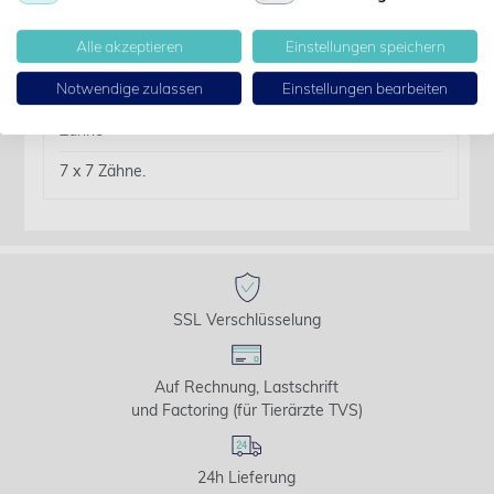
Details
Alle akzeptieren
Einstellungen speichern
Artikelbezeichnung:
Notwendige zulassen
Einstellungen bearbeiten
Chir. Pinzette n/Adson-Brown gerade 15cm, 7 x 7
Zähne
7 x 7 Zähne.
SSL Verschlüsselung
Auf Rechnung, Lastschrift
und Factoring (für Tierärzte TVS)
24h Lieferung