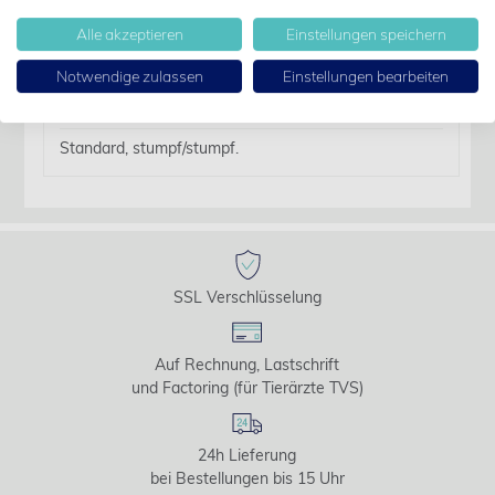
Details
Alle akzeptieren
Einstellungen speichern
Notwendige zulassen
Einstellungen bearbeiten
Artikelbezeichnung:
Chirurgische Schere st/st gerade 115 mm
Standard, stumpf/stumpf.
SSL Verschlüsselung
Auf Rechnung, Lastschrift
und Factoring (für Tierärzte TVS)
24h Lieferung
bei Bestellungen bis 15 Uhr