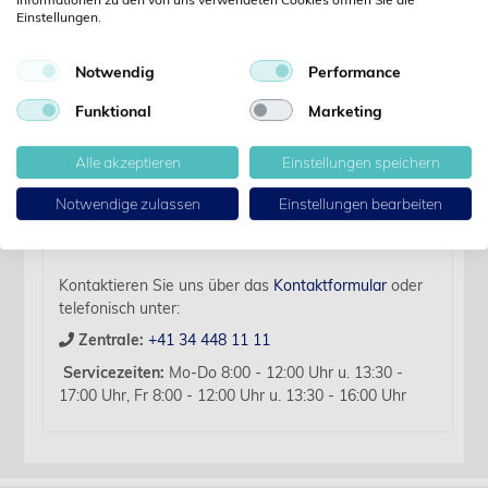
Details
Einstellungen.
Notwendig
Performance
Artikelbezeichnung:
Diamant Bohrer Konisch L 012 D1.6 L: 19 mm für FG
Funktional
Marketing
5 Stk
Alle akzeptieren
Einstellungen speichern
Für diesen Artikel liegen zurzeit keine weiteren
Produktinformationen vor.
Notwendige zulassen
Einstellungen bearbeiten
Sollten Sie Fragen haben, beraten wir Sie hierzu
gerne persönlich.
Kontaktieren Sie uns über das
Kontaktformular
oder
telefonisch unter:
Zentrale:
+41 34 448 11 11
Servicezeiten:
Mo-Do 8:00 - 12:00 Uhr u. 13:30 -
17:00 Uhr, Fr 8:00 - 12:00 Uhr u. 13:30 - 16:00 Uhr