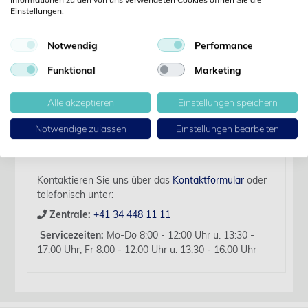
Details
Einstellungen.
Notwendig
Performance
Artikelbezeichnung:
Diamant Bohrer Kugel 027 D2.35 L: 44.5 mm für HP 5
Funktional
Marketing
Stk
Alle akzeptieren
Einstellungen speichern
Für diesen Artikel liegen zurzeit keine weiteren
Produktinformationen vor.
Notwendige zulassen
Einstellungen bearbeiten
Sollten Sie Fragen haben, beraten wir Sie hierzu
gerne persönlich.
Kontaktieren Sie uns über das
Kontaktformular
oder
telefonisch unter:
Zentrale:
+41 34 448 11 11
Servicezeiten:
Mo-Do 8:00 - 12:00 Uhr u. 13:30 -
17:00 Uhr, Fr 8:00 - 12:00 Uhr u. 13:30 - 16:00 Uhr