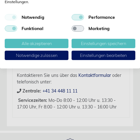
Einstellungen.
Details
Notwendig
Performance
Artikelbezeichnung:
Funktional
Marketing
Discofix C-3 blau 25 cm mit Safeflow-Ventil, 50 Stk
Für diesen Artikel liegen zurzeit keine weiteren
Alle akzeptieren
Einstellungen speichern
Produktinformationen vor.
Notwendige zulassen
Einstellungen bearbeiten
Sollten Sie Fragen haben, beraten wir Sie hierzu
gerne persönlich.
Kontaktieren Sie uns über das
Kontaktformular
oder
telefonisch unter:
Zentrale:
+41 34 448 11 11
Servicezeiten:
Mo-Do 8:00 - 12:00 Uhr u. 13:30 -
17:00 Uhr, Fr 8:00 - 12:00 Uhr u. 13:30 - 16:00 Uhr