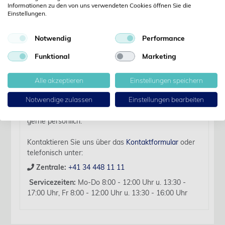
Informationen zu den von uns verwendeten Cookies öffnen Sie die
Einstellungen.
Details
Notwendig
Performance
Funktional
Marketing
Artikelbezeichnung:
Dog Body Comfort Unisex S, grün
Alle akzeptieren
Einstellungen speichern
Für diesen Artikel liegen zurzeit keine weiteren
Notwendige zulassen
Einstellungen bearbeiten
Produktinformationen vor.
Sollten Sie Fragen haben, beraten wir Sie hierzu
gerne persönlich.
Kontaktieren Sie uns über das
Kontaktformular
oder
telefonisch unter:
Zentrale:
+41 34 448 11 11
Servicezeiten:
Mo-Do 8:00 - 12:00 Uhr u. 13:30 -
17:00 Uhr, Fr 8:00 - 12:00 Uhr u. 13:30 - 16:00 Uhr