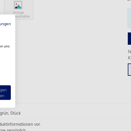
ungen
on uns
N
K
ngen
ten
grün, Stück
oduktinformationen vor.
rne persönlich.