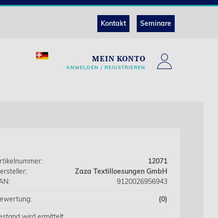
Kontakt
Seminare
MEIN KONTO
ANMELDEN / REGISTRIEREN
rtikelnummer:
12071
ersteller:
Zaza Textilloesungen GmbH
AN:
9120026956943
ewertung:
(0)
estand wird ermittelt