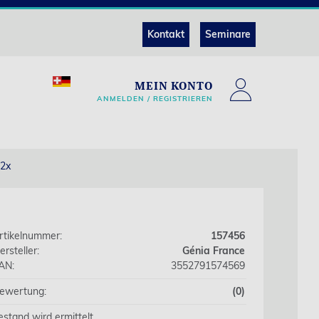
Kontakt
Seminare
MEIN KONTO
ANMELDEN / REGISTRIEREN
12x
rtikelnummer:
157456
ersteller:
Génia France
AN:
3552791574569
ewertung:
(0)
estand wird ermittelt