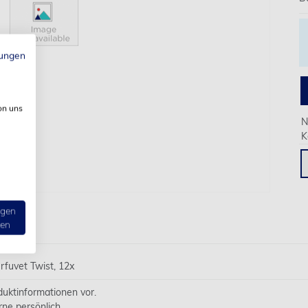
ungen
on uns
N
K
ngen
ten
rfuvet Twist, 12x
oduktinformationen vor.
rne persönlich.