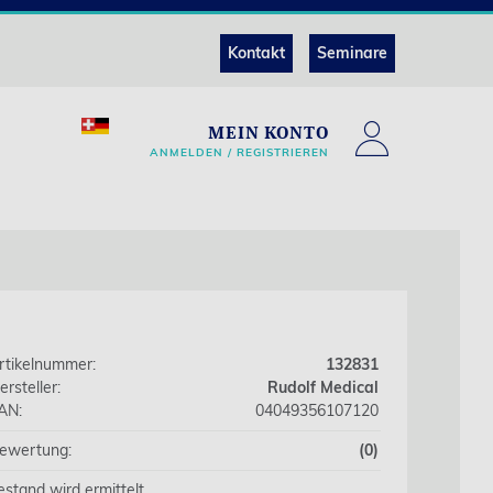
Kontakt
Seminare
MEIN KONTO
ANMELDEN / REGISTRIEREN
rtikelnummer:
132831
ersteller:
Rudolf Medical
AN:
04049356107120
ewertung:
(0)
estand wird ermittelt