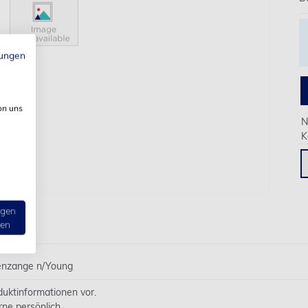
ungen
on uns
N
K
ngen
ten
enzange n/Young
oduktinformationen vor.
rne persönlich.