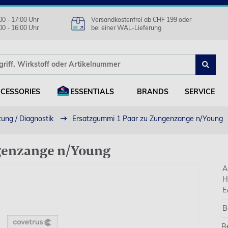
00 - 17:00 Uhr
Versandkostenfrei ab CHF 199 oder
00 - 16:00 Uhr
bei einer WAL-Lieferung
CESSORIES
ESSENTIALS
BRANDS
SERVICE
tung / Diagnostik
Ersatzgummi 1 Paar zu Zungenzange n/Young
genzange n/Young
A
H
E
B
B