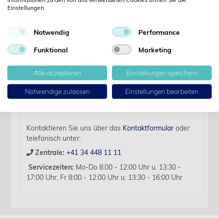
Details
Einstellungen.
Notwendig
Performance
Artikelbezeichnung:
Ethilon USP 3-0 Nr. 669H schwarz 75 cm FS-1 36
Funktional
Marketing
Stk.
Alle akzeptieren
Einstellungen speichern
Für diesen Artikel liegen zurzeit keine weiteren
Produktinformationen vor.
Notwendige zulassen
Einstellungen bearbeiten
Sollten Sie Fragen haben, beraten wir Sie hierzu
gerne persönlich.
Kontaktieren Sie uns über das
Kontaktformular
oder
telefonisch unter:
Zentrale:
+41 34 448 11 11
Servicezeiten:
Mo-Do 8:00 - 12:00 Uhr u. 13:30 -
17:00 Uhr, Fr 8:00 - 12:00 Uhr u. 13:30 - 16:00 Uhr