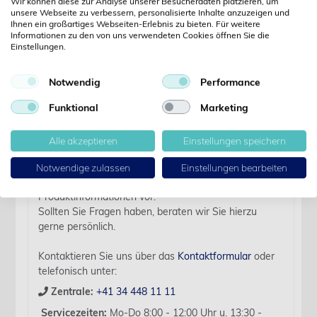
Kennwort vergessen?
Wir können diese zur Analyse unserer Besucherdaten platzieren, um
unsere Webseite zu verbessern, personalisierte Inhalte anzuzeigen und
Kennwort anfordern
Ihnen ein großartiges Webseiten-Erlebnis zu bieten. Für weitere
Informationen zu den von uns verwendeten Cookies öffnen Sie die
Produktdetails
Einstellungen.
Notwendig
Performance
Details
Funktional
Marketing
Artikelbezeichnung:
Alle akzeptieren
Einstellungen speichern
Feder zu 0.5 ml - 5 ml Socorex-Spritze, 10 Stk.
Notwendige zulassen
Einstellungen bearbeiten
Für diesen Artikel liegen zurzeit keine weiteren
Produktinformationen vor.
Sollten Sie Fragen haben, beraten wir Sie hierzu
gerne persönlich.
Kontaktieren Sie uns über das
Kontaktformular
oder
telefonisch unter:
Zentrale:
+41 34 448 11 11
Servicezeiten:
Mo-Do 8:00 - 12:00 Uhr u. 13:30 -