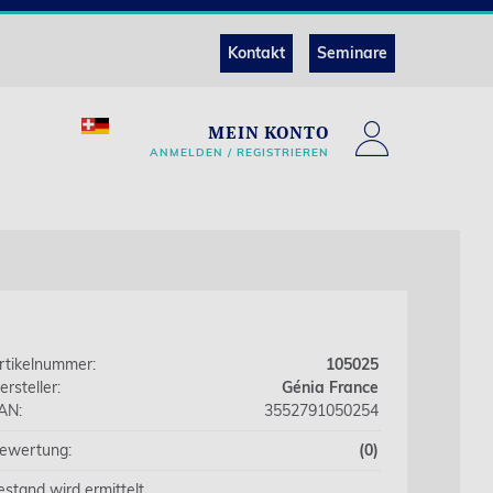
Kontakt
Seminare
MEIN KONTO
ANMELDEN / REGISTRIEREN
rtikelnummer:
105025
ersteller:
Génia France
AN:
3552791050254
ewertung:
(0)
estand wird ermittelt