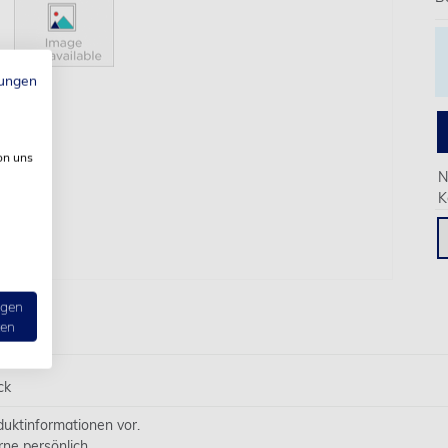
ungen
on uns
N
K
ngen
ten
ck
oduktinformationen vor.
rne persönlich.