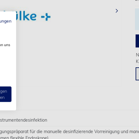
›
ungen
on uns
N
K
ngen
ten
Instrumentendesinfektion
igungspräparat für die manuelle desinfizierende Vorreinigung und man
men flexible Endoskope).