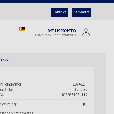
Kontakt
Seminare
MEIN KONTO
ANMELDEN / REGISTRIEREN
fektion
rtikelnummer:
107411H
ersteller:
Schülke
AN:
4032651074112
ewertung:
(0)
estand wird ermittelt