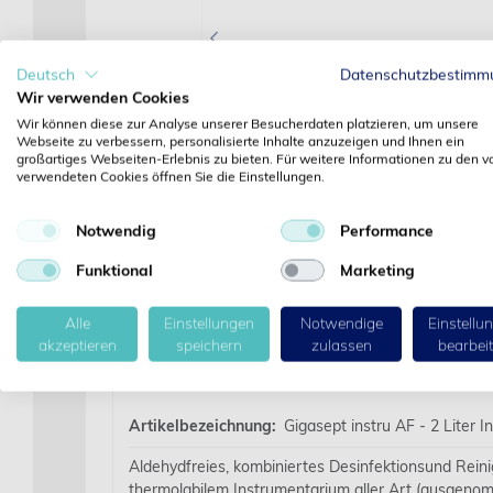
‹
Deutsch
Datenschutzbestimm
Wir verwenden Cookies
Wir können diese zur Analyse unserer Besucherdaten platzieren, um unsere
Webseite zu verbessern, personalisierte Inhalte anzuzeigen und Ihnen ein
großartiges Webseiten-Erlebnis zu bieten. Für weitere Informationen zu den v
verwendeten Cookies öffnen Sie die Einstellungen.
Notwendig
Performance
Funktional
Marketing
Alle
Einstellungen
Notwendige
Einstellu
akzeptieren
speichern
zulassen
bearbei
Details
Artikelbezeichnung:
Gigasept instru AF - 2 Liter 
Aldehydfreies, kombiniertes Desinfektionsund Rein
thermolabilem Instrumentarium aller Art (ausgenom