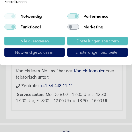
Einstellungen.
Details
Notwendig
Performance
Artikelbezeichnung:
Funktional
Marketing
HEBU Kugel-Elektrode 4.0mm 134° Autoklavierbar
Für diesen Artikel liegen zurzeit keine weiteren
Alle akzeptieren
Einstellungen speichern
Produktinformationen vor.
Notwendige zulassen
Einstellungen bearbeiten
Sollten Sie Fragen haben, beraten wir Sie hierzu
gerne persönlich.
Kontaktieren Sie uns über das
Kontaktformular
oder
telefonisch unter:
Zentrale:
+41 34 448 11 11
Servicezeiten:
Mo-Do 8:00 - 12:00 Uhr u. 13:30 -
17:00 Uhr, Fr 8:00 - 12:00 Uhr u. 13:30 - 16:00 Uhr