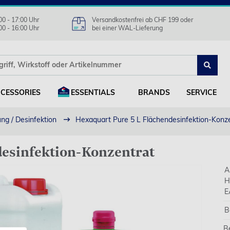
00 - 17:00 Uhr
Versandkostenfrei ab CHF 199 oder
00 - 16:00 Uhr
bei einer WAL-Lieferung
CESSORIES
ESSENTIALS
BRANDS
SERVICE
ng / Desinfektion
Hexaquart Pure 5 L Flächendesinfektion-Konz
desinfektion-Konzentrat
A
H
E
B
B