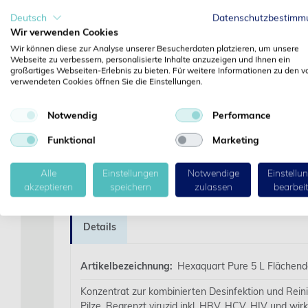
Deutsch
Datenschutzbestimm
‹
Wir verwenden Cookies
Wir können diese zur Analyse unserer Besucherdaten platzieren, um unsere
Webseite zu verbessern, personalisierte Inhalte anzuzeigen und Ihnen ein
großartiges Webseiten-Erlebnis zu bieten. Für weitere Informationen zu den v
verwendeten Cookies öffnen Sie die Einstellungen.
Notwendig
Performance
Funktional
Marketing
Alle
Einstellungen
Notwendige
Einstellu
akzeptieren
speichern
zulassen
bearbei
Details
Artikelbezeichnung:
Hexaquart Pure 5 L Flächend
Konzentrat zur kombinierten Desinfektion und Rei
Pilze. Begrenzt viruzid inkl. HBV, HCV, HIV und w