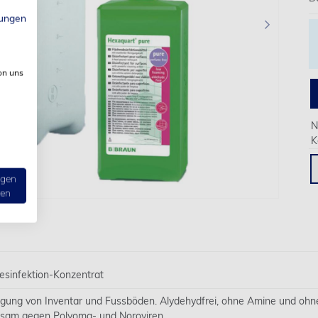
ungen
›
on uns
N
K
ngen
ten
esinfektion-Konzentrat
nigung von Inventar und Fussböden. Alydehydfrei, ohne Amine und ohn
irksam gegen Polyoma- und Noroviren.