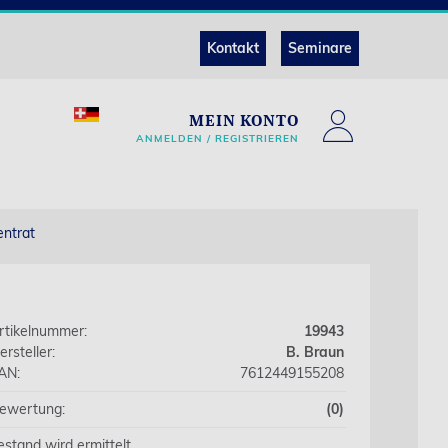
Kontakt
Seminare
MEIN KONTO
ANMELDEN / REGISTRIEREN
entrat
rtikelnummer:
19943
ersteller:
B. Braun
AN:
7612449155208
ewertung:
(0)
estand wird ermittelt