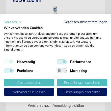
Katze 250 ml
Deutsch
Datenschutzbestimmungen
Wir verwenden Cookies
Art-Nr.: 38043
Wir können diese zur Analyse unserer Besucherdaten platzieren, um
Agrobiothers Laboratories
unsere Webseite zu verbessern, personalisierte Inhalte anzuzeigen und
Preis erst nach Anmeldung sichtbar
Ihnen ein großartiges Webseiten-Erlebnis zu bieten. Für weitere
Informationen zu den von uns verwendeten Cookies öffnen Sie die
Einstellungen.
bogacare Shampoo Universal Hund 250
Notwendig
Performance
ml
Funktional
Marketing
Alle akzeptieren
Einstellungen speichern
Notwendige zulassen
Einstellungen bearbeiten
Art-Nr.: 38044
Agrobiothers Laboratories
Preis erst nach Anmeldung sichtbar