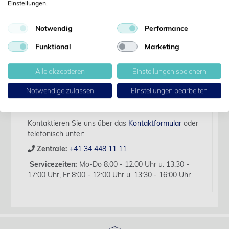
Einstellungen.
Details
Notwendig
Performance
Artikelbezeichnung:
Funktional
Marketing
Keramik-Zündeinheit zu Enthornungsgerät 1730
Für diesen Artikel liegen zurzeit keine weiteren
Alle akzeptieren
Einstellungen speichern
Produktinformationen vor.
Notwendige zulassen
Einstellungen bearbeiten
Sollten Sie Fragen haben, beraten wir Sie hierzu
gerne persönlich.
Kontaktieren Sie uns über das
Kontaktformular
oder
telefonisch unter:
Zentrale:
+41 34 448 11 11
Servicezeiten:
Mo-Do 8:00 - 12:00 Uhr u. 13:30 -
17:00 Uhr, Fr 8:00 - 12:00 Uhr u. 13:30 - 16:00 Uhr