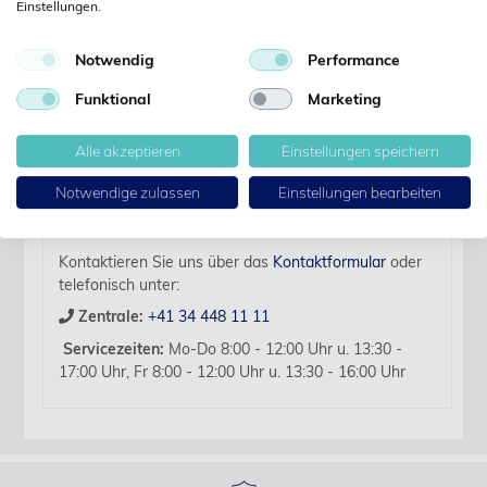
Einstellungen.
Details
Notwendig
Performance
Artikelbezeichnung:
Funktional
Marketing
Knochensplitterzange n/Liston 14cm gerade
Für diesen Artikel liegen zurzeit keine weiteren
Alle akzeptieren
Einstellungen speichern
Produktinformationen vor.
Notwendige zulassen
Einstellungen bearbeiten
Sollten Sie Fragen haben, beraten wir Sie hierzu
gerne persönlich.
Kontaktieren Sie uns über das
Kontaktformular
oder
telefonisch unter:
Zentrale:
+41 34 448 11 11
Servicezeiten:
Mo-Do 8:00 - 12:00 Uhr u. 13:30 -
17:00 Uhr, Fr 8:00 - 12:00 Uhr u. 13:30 - 16:00 Uhr