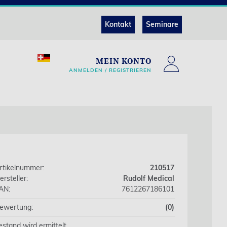
Kontakt
Seminare
MEIN KONTO
ANMELDEN / REGISTRIEREN
rtikelnummer:
210517
ersteller:
Rudolf Medical
AN:
7612267186101
ewertung:
(0)
estand wird ermittelt