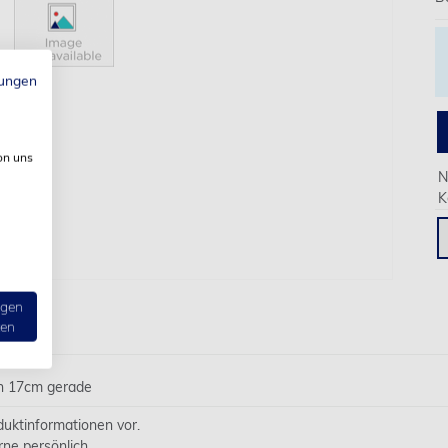
ungen
on uns
N
K
ngen
ten
on 17cm gerade
oduktinformationen vor.
rne persönlich.