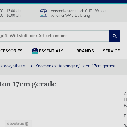
00 - 17:00 Uhr
Versandkostenfrei ab CHF 199 oder
00 - 16:00 Uhr
bei einer WAL-Lieferung
CESSORIES
ESSENTIALS
BRANDS
SERVICE
steosynthese
Knochensplitterzange n/Liston 17cm gerade
ton 17cm gerade
A
H
E
B
B