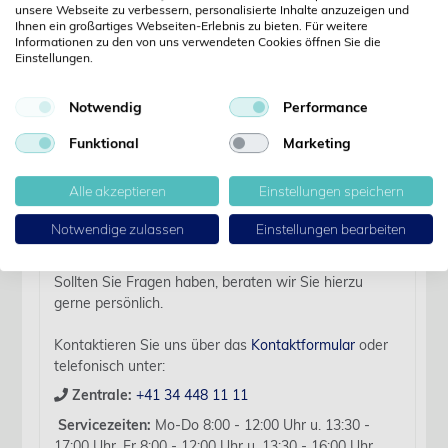
unsere Webseite zu verbessern, personalisierte Inhalte anzuzeigen und
Ihnen ein großartiges Webseiten-Erlebnis zu bieten. Für weitere
Informationen zu den von uns verwendeten Cookies öffnen Sie die
Einstellungen.
Details
Notwendig
Performance
Artikelbezeichnung:
Funktional
Marketing
KR Monofast,USP 3-0,70cm 19 mm 3/8 K, RC, 12 Stk
Verfallsdatum:
Alle akzeptieren
Einstellungen speichern
2028-01-17
Notwendige zulassen
Einstellungen bearbeiten
Für diesen Artikel liegen zurzeit keine weiteren
Produktinformationen vor.
Sollten Sie Fragen haben, beraten wir Sie hierzu
gerne persönlich.
Kontaktieren Sie uns über das
Kontaktformular
oder
telefonisch unter:
Zentrale:
+41 34 448 11 11
Servicezeiten:
Mo-Do 8:00 - 12:00 Uhr u. 13:30 -
17:00 Uhr, Fr 8:00 - 12:00 Uhr u. 13:30 - 16:00 Uhr