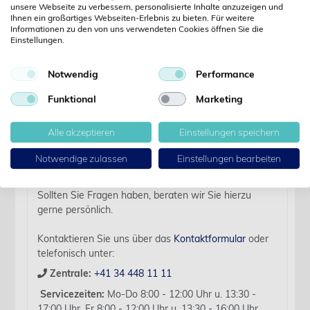
unsere Webseite zu verbessern, personalisierte Inhalte anzuzeigen und
Ihnen ein großartiges Webseiten-Erlebnis zu bieten. Für weitere
Informationen zu den von uns verwendeten Cookies öffnen Sie die
Einstellungen.
Details
Notwendig
Performance
Artikelbezeichnung:
Funktional
Marketing
KR Monofast,USP 5-0,70cm 13 mm 3/8 K, RC, 12 Stk
Verfallsdatum:
Alle akzeptieren
Einstellungen speichern
2028-12-16
Notwendige zulassen
Einstellungen bearbeiten
Für diesen Artikel liegen zurzeit keine weiteren
Produktinformationen vor.
Sollten Sie Fragen haben, beraten wir Sie hierzu
gerne persönlich.
Kontaktieren Sie uns über das
Kontaktformular
oder
telefonisch unter:
Zentrale:
+41 34 448 11 11
Servicezeiten:
Mo-Do 8:00 - 12:00 Uhr u. 13:30 -
17:00 Uhr, Fr 8:00 - 12:00 Uhr u. 13:30 - 16:00 Uhr