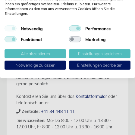
Ihnen ein großartiges Webseiten-Erlebnis zu bieten. Für weitere
Informationen zu den von uns verwendeten Cookies öffnen Sie die
Einstellungen.
Details
Notwendig
Performance
Artikelbezeichnung:
KR PGA,USP 1,90cm 30 mm 1/2 TP, RK, 12 Stk
Funktional
Marketing
Verfallsdatum:
2029-07-23
Alle akzeptieren
Einstellungen speichern
Für diesen Artikel liegen zurzeit keine weiteren
Notwendige zulassen
Einstellungen bearbeiten
Produktinformationen vor.
Sollten Sie Fragen haben, beraten wir Sie hierzu
gerne persönlich.
Kontaktieren Sie uns über das
Kontaktformular
oder
telefonisch unter:
Zentrale:
+41 34 448 11 11
Servicezeiten:
Mo-Do 8:00 - 12:00 Uhr u. 13:30 -
17:00 Uhr, Fr 8:00 - 12:00 Uhr u. 13:30 - 16:00 Uhr