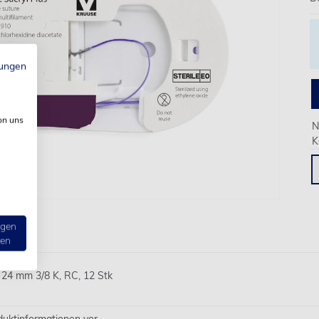
ungen
on uns
N
K
ngen
ten
 24 mm 3/8 K, RC, 12 Stk
oduktinformationen vor.