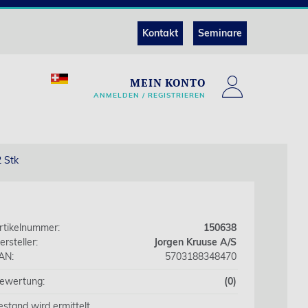
Kontakt
Seminare
MEIN KONTO
ANMELDEN / REGISTRIEREN
2 Stk
rtikelnummer:
150638
ersteller:
Jorgen Kruuse A/S
AN:
5703188348470
ewertung:
(0)
estand wird ermittelt