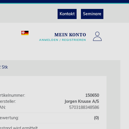
Kontakt
Seminare
MEIN KONTO
ANMELDEN / REGISTRIEREN
2 Stk
rtikelnummer:
150650
ersteller:
Jorgen Kruuse A/S
AN:
5703188348586
ewertung:
(0)
estand wird ermittelt