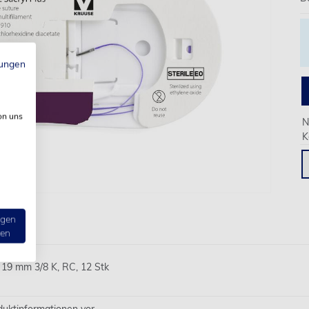
ungen
on uns
N
K
ngen
ten
 19 mm 3/8 K, RC, 12 Stk
oduktinformationen vor.