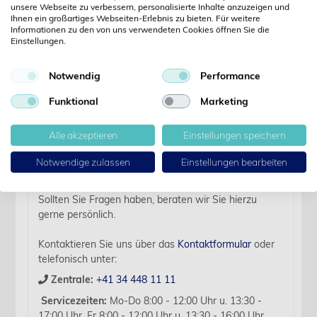
unsere Webseite zu verbessern, personalisierte Inhalte anzuzeigen und
Ihnen ein großartiges Webseiten-Erlebnis zu bieten. Für weitere
Informationen zu den von uns verwendeten Cookies öffnen Sie die
Einstellungen.
Details
Notwendig
Performance
Artikelbezeichnung:
Funktional
Marketing
KR Sacryl,USP 3-0,70cm 30 mm 3/8 K, RC, 12 Stk
Verfallsdatum:
Alle akzeptieren
Einstellungen speichern
2029-09-25
Notwendige zulassen
Einstellungen bearbeiten
Für diesen Artikel liegen zurzeit keine weiteren
Produktinformationen vor.
Sollten Sie Fragen haben, beraten wir Sie hierzu
gerne persönlich.
Kontaktieren Sie uns über das
Kontaktformular
oder
telefonisch unter:
Zentrale:
+41 34 448 11 11
Servicezeiten:
Mo-Do 8:00 - 12:00 Uhr u. 13:30 -
17:00 Uhr, Fr 8:00 - 12:00 Uhr u. 13:30 - 16:00 Uhr