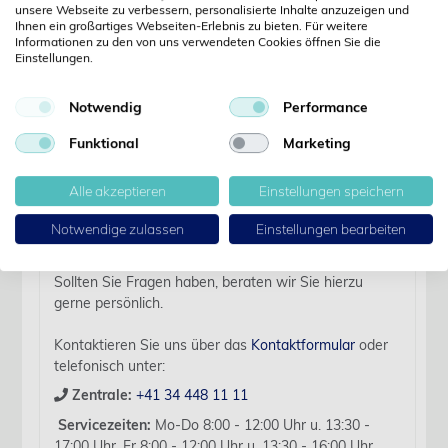
unsere Webseite zu verbessern, personalisierte Inhalte anzuzeigen und
Ihnen ein großartiges Webseiten-Erlebnis zu bieten. Für weitere
Informationen zu den von uns verwendeten Cookies öffnen Sie die
Einstellungen.
Details
Notwendig
Performance
Artikelbezeichnung:
Funktional
Marketing
KR Sacryl,USP 5-0,70cm 30 mm 3/8 K cut, 12 Stk
Verfallsdatum:
Alle akzeptieren
Einstellungen speichern
2029-05-22
Notwendige zulassen
Einstellungen bearbeiten
Für diesen Artikel liegen zurzeit keine weiteren
Produktinformationen vor.
Sollten Sie Fragen haben, beraten wir Sie hierzu
gerne persönlich.
Kontaktieren Sie uns über das
Kontaktformular
oder
telefonisch unter:
Zentrale:
+41 34 448 11 11
Servicezeiten:
Mo-Do 8:00 - 12:00 Uhr u. 13:30 -
17:00 Uhr, Fr 8:00 - 12:00 Uhr u. 13:30 - 16:00 Uhr