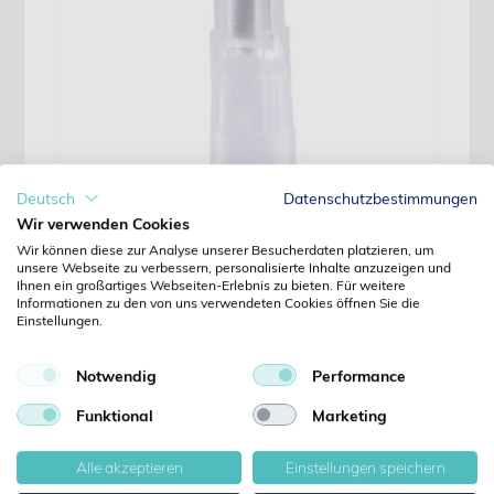
Deutsch
Datenschutzbestimmungen
Wir verwenden Cookies
Wir können diese zur Analyse unserer Besucherdaten platzieren, um
Artikelnummer:
121284
unsere Webseite zu verbessern, personalisierte Inhalte anzuzeigen und
Ihnen ein großartiges Webseiten-Erlebnis zu bieten. Für weitere
Hersteller:
Kruuse
Informationen zu den von uns verwendeten Cookies öffnen Sie die
EAN:
5703188255167
Einstellungen.
Bewertung:
(0)
Notwendig
Performance
Bestand wird ermittelt
Funktional
Marketing
Alle akzeptieren
Einstellungen speichern
Wir beliefern ausschliesslich Fachkreise. Preise