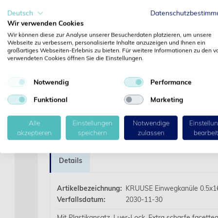
Deutsch
Datenschutzbestimm
‹
Wir verwenden Cookies
Wir können diese zur Analyse unserer Besucherdaten platzieren, um unsere
Webseite zu verbessern, personalisierte Inhalte anzuzeigen und Ihnen ein
großartiges Webseiten-Erlebnis zu bieten. Für weitere Informationen zu den v
verwendeten Cookies öffnen Sie die Einstellungen.
Notwendig
Performance
Funktional
Marketing
Alle
Einstellungen
Notwendige
Einstellu
akzeptieren
speichern
zulassen
bearbei
Details
Artikelbezeichnung:
KRUUSE Einwegkanüle 0.5x16
Verfallsdatum:
2030-11-30
Mit Plastikansatz, Luer-Lock. Extra scharfe facette