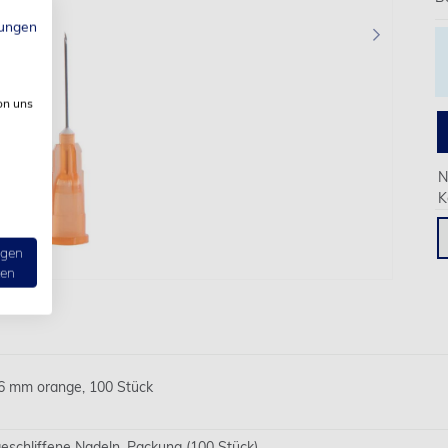
ungen
›
on uns
N
K
ngen
ten
 mm orange, 100 Stück
geschliffene Nadeln. Packung (100 Stück).