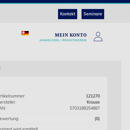
Kontakt
Seminare
MEIN KONTO
ANMELDEN / REGISTRIEREN
k
rtikelnummer:
121270
ersteller:
Kruuse
AN:
5703188254887
ewertung:
(0)
estand wird ermittelt