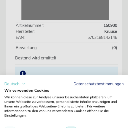
Artikelnummer:
150900
Hersteller:
Kruuse
EAN:
5703188142146
Bewertung:
(0)
Bestand wird ermittelt
Wir beliefern ausschliesslich Fachkreise. Preise
Deutsch
Datenschutzbestimmungen
erst nach Anmeldung sichtbar.
Wir verwenden Cookies
Wir können diese zur Analyse unserer Besucherdaten platzieren, um
unsere Webseite zu verbessern, personalisierte Inhalte anzuzeigen und
Jetzt anmelden
Ihnen ein großartiges Webseiten-Erlebnis zu bieten. Für weitere
Informationen zu den von uns verwendeten Cookies öffnen Sie die
Noch kein Kunde?
Einstellungen.
Jetzt registrieren
Kennwort vergessen?