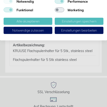
Notwendig
Performance
Kennwort anfordern
Funktional
Marketing
Produktdetails
Alle akzeptieren
Einstellungen speichern
Notwendige zulassen
Einstellungen bearbeiten
Details
Artikelbezeichnung:
KRUUSE Flachspulenhalter für 5 Stk., stainless steel
Flachspulenhalter für 5 Stk stainless steel
SSL Verschlüsselung
Auf Rechnung, Lastschrift