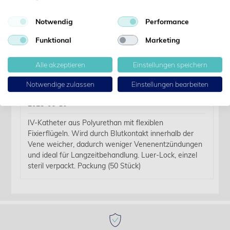
Notwendig
Performance
Details
Funktional
Marketing
Artikelbezeichnung:
Alle akzeptieren
Einstellungen speichern
KRUUSE InfuVein PRO IV-Kath. 20G, 1.1 x 32mm, 50
Stk Pink
Notwendige zulassen
Einstellungen bearbeiten
Verfallsdatum:
2028-06-16
IV-Katheter aus Polyurethan mit flexiblen
Fixierflügeln. Wird durch Blutkontakt innerhalb der
Vene weicher, dadurch weniger Venenentzündungen
und ideal für Langzeitbehandlung. Luer-Lock, einzel
steril verpackt. Packung (50 Stück)